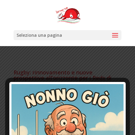
Seleziona una pagina
Rugby: rinnovamento e nuove
prospettive all’orizzonte per i Reds di
Imperia
30 Gen 2025