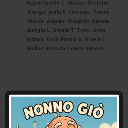
Rayan Gioele L Matias Stefano
Giorgio Joele S Thomas Pietro
Marco Alessio Riccardo Davide
Giorgio L Gioele T Timo Alma
Joshua Zeno Pietro V Gioele C
Giulian Vittoria Denize Simone…