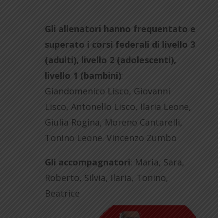
Gli allenatori hanno frequentato e
superato i corsi federali di livello 3
(adulti), livello 2 (adolescenti),
livello 1 (bambini)
:
Giandomenico Lisco, Giovanni
Lisco, Antonello Lisco, Ilaria Leone,
Giulia Rogina, Moreno Cantarelli,
Tonino Leone. Vincenzo Zumbo
Gli accompagnatori
: Maria, Sara,
Roberto, Silvia, Ilaria, Tonino,
Beatrice