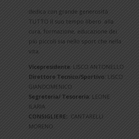
dedica con grande generosità
TUTTO il suo tempo libero alla
cura, formazione, educazione dei
più piccoli sia nello sport che nella
vita.
Vicepresidente
: LISCO ANTONELLO
Direttore Tecnico/Sportivo
: LISCO
GIANDOMENICO
Segreteria/ Tesoreria
: LEONE
ILARIA
CONSIGLIERE:
CANTARELLI
MORENO