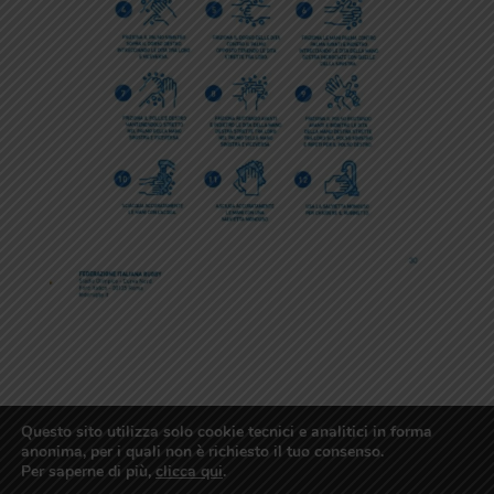
Questo sito utilizza solo cookie tecnici e analitici in forma
A.S.D. REDS RUGBY TEAM IM – via Carruggiu de Baten
anonima, per i quali non è richiesto il tuo consenso.
Per saperne di più,
clicca qui
.
19, Artallo (IM) – cf: 91046650080 – p.iva: